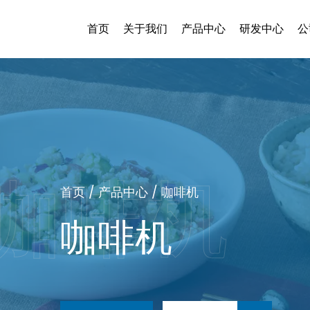
首页
关于我们
产品中心
研发中心
公
首页
/
产品中心
/
咖啡机
咖啡机