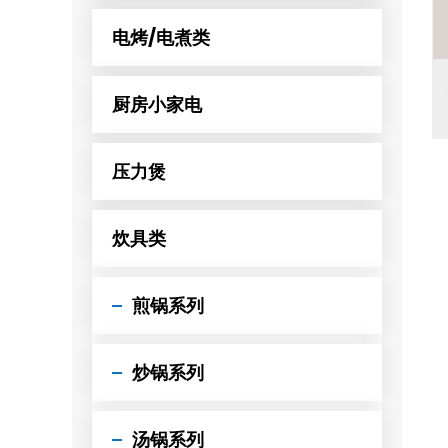
电烤/电煮类
厨房小家电
压力煲
炊具类
煎锅系列
炒锅系列
汤锅系列