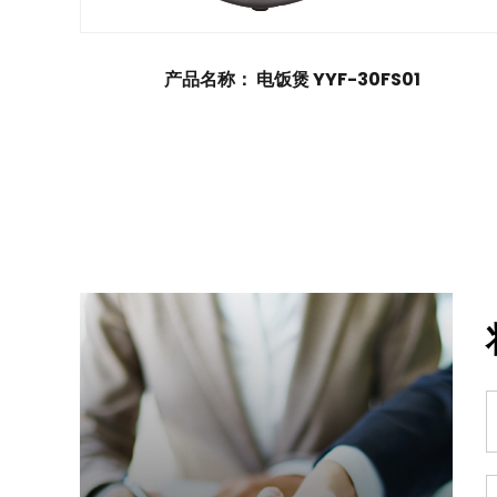
F-30FS01
产品名称： IH电饭煲 YYF-3