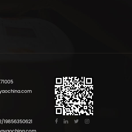
71005
yaochina.com
/19856350621
ngyaochina.com