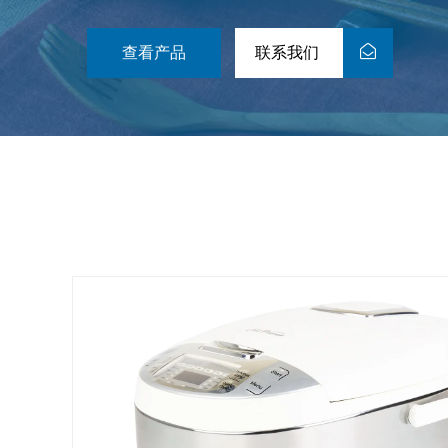
查看产品
联系我们