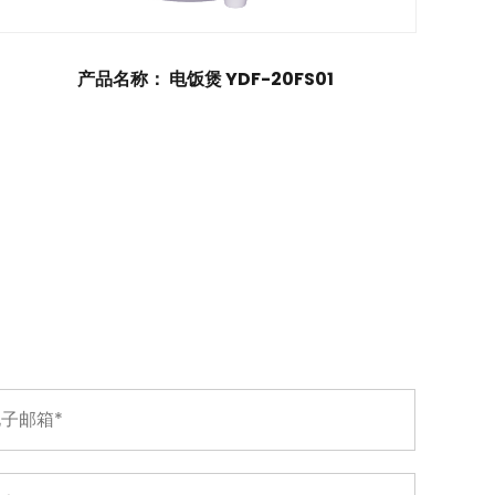
1
产品名称： 电饭煲 YDF-30FH02