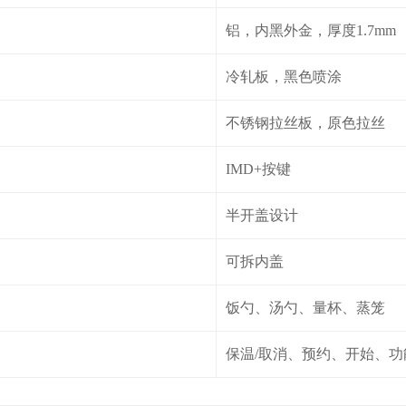
铝，内黑外金，厚度1.7mm
冷轧板，黑色喷涂
不锈钢拉丝板，原色拉丝
IMD+按键
半开盖设计
可拆内盖
饭勺、汤勺、量杯、蒸笼
保温/取消、预约、开始、