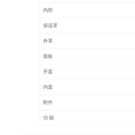
内胆
保温罩
外罩
面板
开盖
内盖
附件
功 能