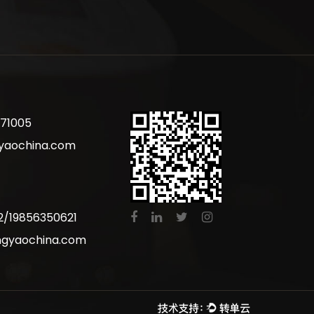
71005
yaochina.com
/19856350621
ngyaochina.com