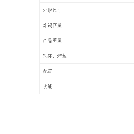
外形尺寸
炸锅容量
产品重量
锅体、炸蓝
配置
功能