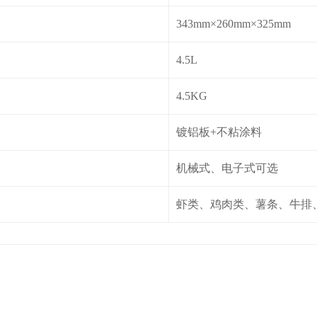
343mm×260mm×325mm
4.5L
4.5KG
镀铝板+不粘涂料
机械式、电子式可选
虾类、鸡肉类、薯条、牛排