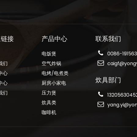
速链接
产品中心
联系我们
电饭煲
0086-191563
我们
空气炸锅
caigf@yong
中心
电烤/电煮类
炊具部门
中心
厨房小家电
我们
压力煲
13205630452
炊具类
yang.yi@yo
咖啡机